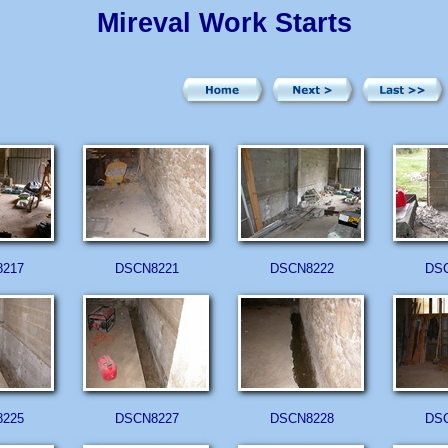
Mireval Work Starts
217
DSCN8221
DSCN8222
DS
225
DSCN8227
DSCN8228
DS